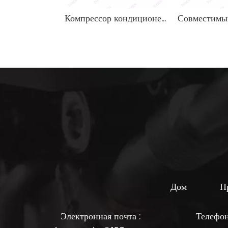
Компрессор кондиционера OEM A0032307811 0032307811 для Mercedes Benz
Дом
П
Электронная почта :
Телефо