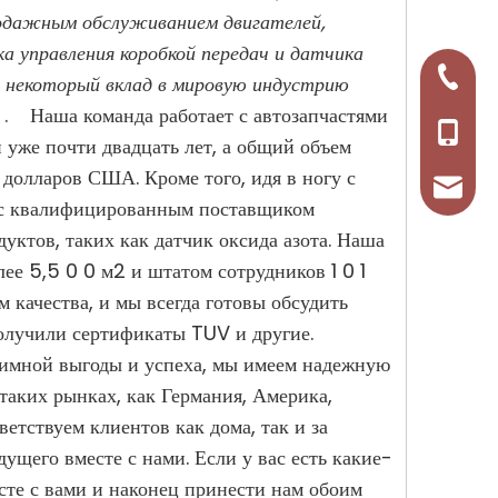
родажным обслуживанием двигателей,
ка управления коробкой передач и датчика
+86-57
и некоторый вклад в мировую индустрию
у . Наша команда работает с автозапчастями
+86-13
 уже почти двадцать лет, а общий объем
долларов США. Кроме того, идя в ногу с
tosena
м с квалифицированным поставщиком
ктов, таких как датчик оксида азота. Наша
е 5,5 0 0 м2 и штатом сотрудников 1 0 1
м качества, и мы всегда готовы обсудить
олучили сертификаты TUV и другие.
имной выгоды и успеха, мы имеем надежную
таких рынках, как Германия, Америка,
ствуем клиентов как дома, так и за
ущего вместе с нами. Если у вас есть какие-
сте с вами и наконец принести нам обоим