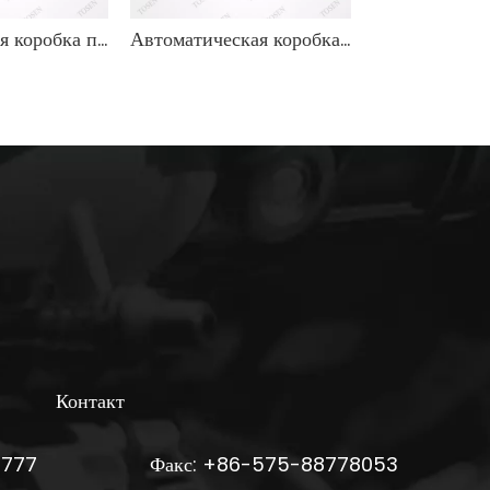
Механическая коробка передач для Toyota Hilux 4x2 – долговечна и надежна
Автоматическая коробка передач 3L/5L OEM 33101-35060 для Toyota Hiace
Контакт
6777
Факс: +86-575-88778053