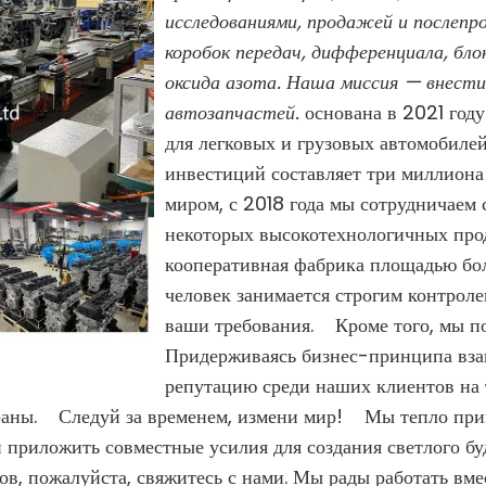
исследованиями, продажей и послеп
коробок передач, дифференциала, бло
оксида азота. Наша миссия — внест
автозапчастей.
основана в 2021 год
для легковых и грузовых автомобилей
инвестиций составляет три миллиона 
миром, с 2018 года мы сотрудничае
некоторых высокотехнологичных проду
кооперативная фабрика площадью боле
человек занимается строгим контроле
ваши требования. Кроме того, мы п
Придерживаясь бизнес-принципа вза
репутацию среди наших клиентов на 
аны. Следуй за временем, измени мир! Мы тепло привет
 приложить совместные усилия для создания светлого буд
в, пожалуйста, свяжитесь с нами. Мы рады работать вме