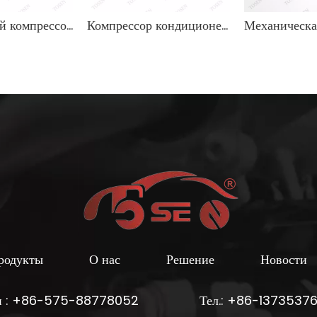
Совместимый компрессор кондиционера OEM 0008300201/0008307100 для Mercedes-Benz
Компрессор кондиционера высшего качества OEM 0008307200, 0008309300, 0008309900 для Mercedes-Benz
родукты
О нас
Решение
Новости
н : +86-575-88778052
Тел.: +86-1373537