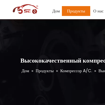
Дом
Продукты
О нас
Высококачественный компре
Дом
»
Продукты
»
Компрессор A/C.
»
Выс