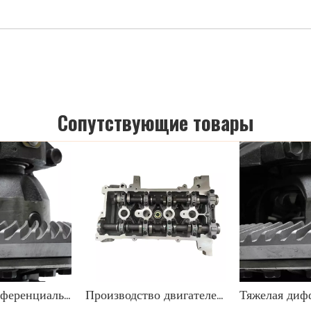
Cопутствующие товары
Тяжелая дифференциальная передача OEM 9071666
Производство двигателей K4M в сборе с головкой блока цилиндров для Renault