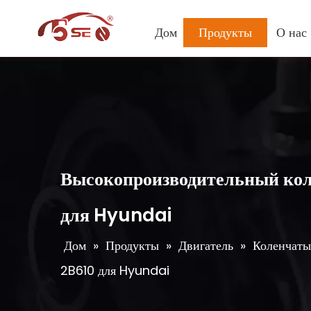
Дом
Продукты
О нас
Высокопроизводительный коле
для Hyundai
Дом
»
Продукты
»
Двигатель
»
Коленчаты
2B610 для Hyundai