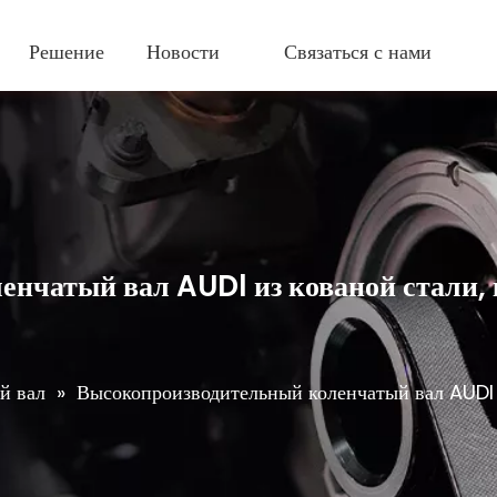
Решение
Новости
Связаться с нами
нчатый вал AUDl из кованой стали,
й вал
»
Высокопроизводительный коленчатый вал AUDl и