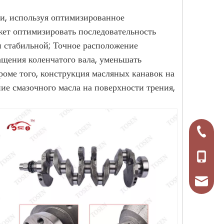
ии, используя оптимизированное
жет оптимизировать последовательность
и стабильной; Точное расположение
щения коленчатого вала, уменьшать
роме того, конструкция масляных канавок на
ие смазочного масла на поверхности трения,
+86-57
+86-13
tosena