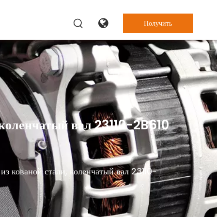
Получить
цену
 коленчатый вал 23110-2B610
з кованой стали, коленчатый вал 23110-