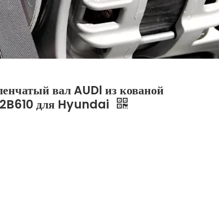
енчатый вал AUDl из кованой
0-2B610 для Hyundai