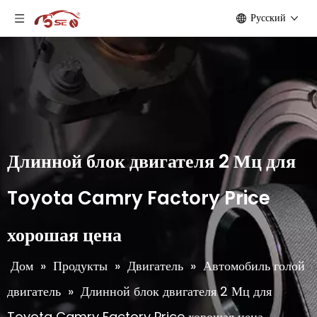
Pусский
Длинной блок двигателя 2 Мц для
Toyota Camry Factory Price
хорошая цена
Дом
»
Продукты
»
Двигатель
»
Автомобиль голой
двигатель
»
Длинной блок двигателя 2 Мц для
Toyota Camry Factory Price хорошая цена