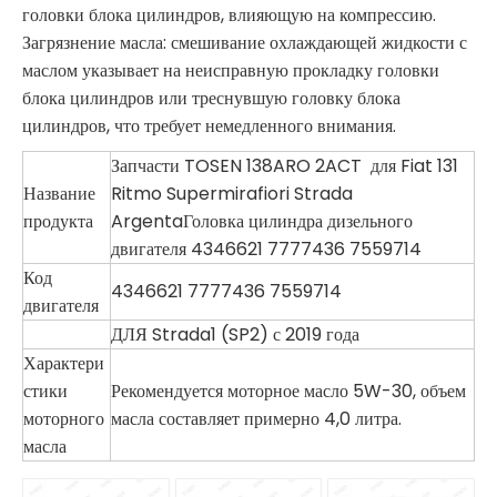
головки блока цилиндров, влияющую на компрессию.
Загрязнение масла: смешивание охлаждающей жидкости с
маслом указывает на неисправную прокладку головки
блока цилиндров или треснувшую головку блока
цилиндров, что требует немедленного внимания.
Запчасти TOSEN 138ARO 2ACT для Fiat 131
Название
Ritmo Supermirafiori Strada
продукта
ArgentaГоловка цилиндра дизельного
двигателя 4346621 7777436 7559714
Код
4346621 7777436 7559714
двигателя
ДЛЯ Strada1 (SP2) с 2019 года
Характери
стики
Рекомендуется моторное масло 5W-30, объем
моторного
масла составляет примерно 4,0 литра.
масла