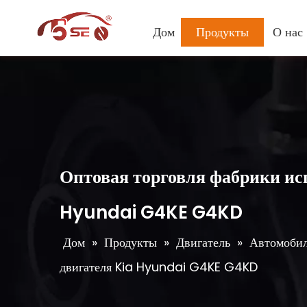
Дом
Продукты
О нас
Оптовая торговля фабрики ис
Hyundai G4KE G4KD
Дом
»
Продукты
»
Двигатель
»
Автомобил
двигателя Kia Hyundai G4KE G4KD