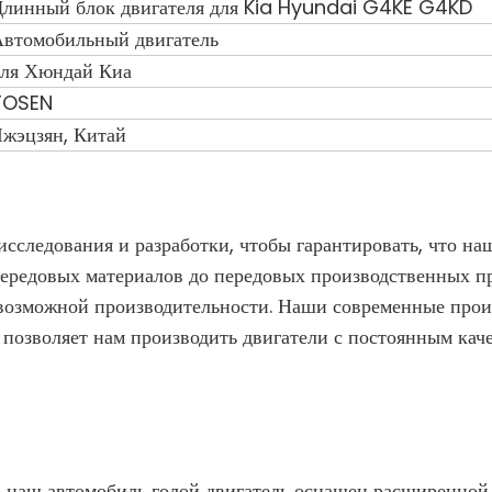
Длинный блок двигателя для Kia Hyundai G4KE G4KD
Автомобильный двигатель
для Хюндай Киа
TOSEN
жэцзян, Китай
исследования и разработки, чтобы гарантировать, что н
ередовых материалов до передовых производственных пр
 возможной производительности. Наши современные про
озволяет нам производить двигатели с постоянным каче
я: наш автомобиль голой двигатель оснащен расширенной