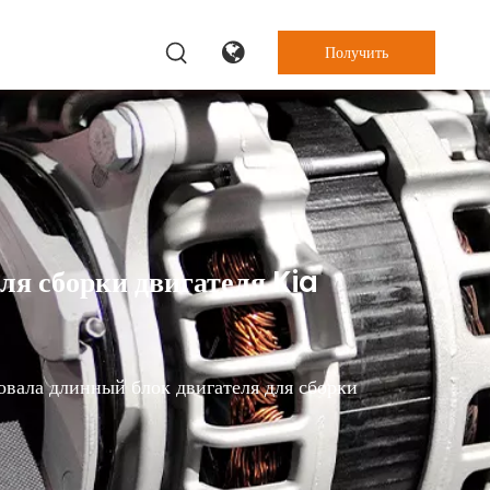
Получить
цену
ля сборки двигателя Kia
овала длинный блок двигателя для сборки