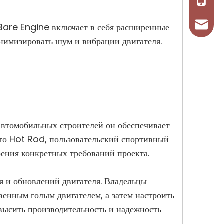
+86-13
tosena
 Bare Engine включает в себя расширенные
нимизировать шум и вибрации двигателя.
автомобильных строителей он обеспечивает
 то Hot Rod, пользовательский спортивный
рения конкретных требований проекта.
я и обновлений двигателя. Владельцы
енным голым двигателем, а затем настроить
высить производительность и надежность