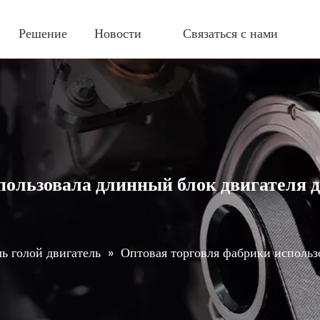
Решение
Новости
Связаться с нами
пользовала длинный блок двигателя д
ь голой двигатель
»
Оптовая торговля фабрики использ