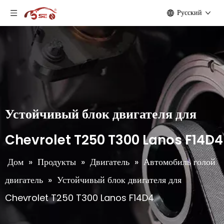
Pусский
Устойчивый блок двигателя для
Chevrolet T250 T300 Lanos F14D4
Дом
»
Продукты
»
Двигатель
»
Автомобиль голой
двигатель
»
Устойчивый блок двигателя для
Chevrolet T250 T300 Lanos F14D4