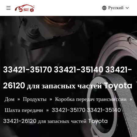
Pусский
33421-35170 33421-35140 33421-
26120 для запасных частей Toyota
Дом
»
Продукты
»
Коробка передач трансмиссии
»
Шахта передачи
»
33421-35170 33421-35140
33421-26120 для запасных частей Toyota