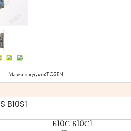
Марка продукта:
TOSEN
0S B10S1
Б10С Б10С1