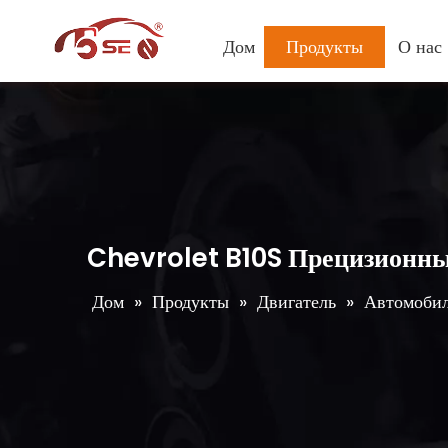
Дом
Продукты
О нас
Chevrolet B10S Прецизионны
Дом
»
Продукты
»
Двигатель
»
Автомобил