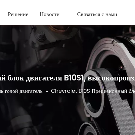
Решение
Новости
Связаться с нами
й блок двигателя B10S1, высокопрои
ь голой двигатель
»
Chevrolet B10S Прецизионный бло