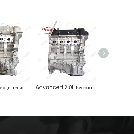
Высокопроизводительный двигатель Hyundai G4FJ для продажи надежный эффект
Advanced 2,0L Бензиновый двигатель G4FG для седанов Hyundai