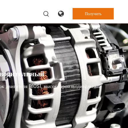
Получить
цену
зводительный
к двигателя B10S1, высокопроизводительный