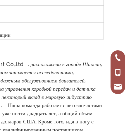
 ящик
+86-57
rt Co.,Ltd
. расположена в городе Шаосин,
ном занимается исследованиями,
+86-13
родажным обслуживанием двигателей,
tosena
ка управления коробкой передач и датчика
и некоторый вклад в мировую индустрию
у . Наша команда работает с автозапчастями
 уже почти двадцать лет, а общий объем
долларов США. Кроме того, идя в ногу с
м с квалифицированным поставщиком