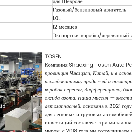
для Шевроле
Газовый/бензиновый двигатель
1.0L
12 месяцев
Экспортная коробка/деревянный
TOSEN
Компания Shaoxing Tosen Auto Pa
провинция Чжэцзян, Китай, и в основ
исследованиями, продажей и послеп
коробок передач, дифференциала, бло
оксида азота. Наша миссия — внест
автозапчастей.
основана в 2021 год
для легковых и грузовых автомобилей
инвестиций составляет три миллиона 
миром, с 2018 года мы сотрудничае