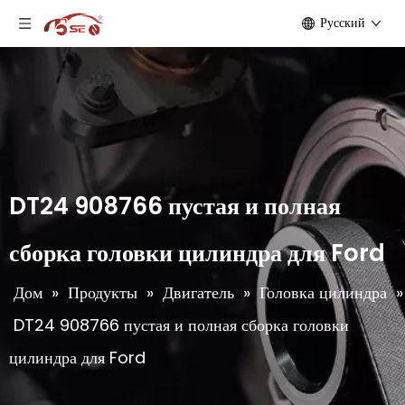
Pусский
DT24 908766 пустая и полная
сборка головки цилиндра для Ford
Дом
»
Продукты
»
Двигатель
»
Головка цилиндра
»
DT24 908766 пустая и полная сборка головки
цилиндра для Ford