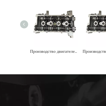
Производство двигателей K4M в сборе с головкой блока цилиндров для Renault