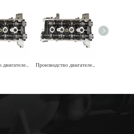
Производство двигателей K4M в сборе с головкой блока цилиндров для Renault
Производство двигателей K4M в сборе с головкой блока цилиндров для Renault