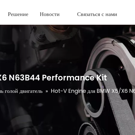
Решение
Новости
Связаться с нами
X6 N63B44 Performance Kit
ь голой двигатель
»
Hot-V Engine для BMW X5/X6 N