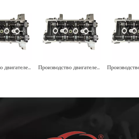
Производство двигателей K4M в сборе с головкой блока цилиндров для Renault
Производство двигателей K4M в сборе с головкой блока цилиндров для Renault