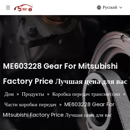
Pусский
ME603228 Gear For Mitsubishi
Factory Price Лучшая цена для вас
Дом
»
Продукты
»
Коробка передач трансмиссии
»
Части коробки передач
»
ME603228 Gear For
Mitsubishi Factory Price Лучшая цена для вас