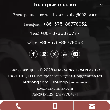
Быстрые ссылки
Электронная почта :
tosenauto@163.com
Телефон : +86-575-88778052
Тел.: +86-13735376777
Факс: +86-575-88778053
Авторское право ©
2026
SHAOXING TOSEN AUTO
PART CO., LTD. Все права защищены. Поддерживается
leadong.com
|
Sitemap
|
политика
конфиденциальности
浙ICP备2024087370号-1
tosenauto@163.com
+86-575-88778052
+86-13735376777