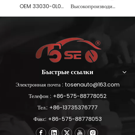
OEM 33030-0L010 Коробка передач для грузовика NPR | 100% проверенная на заводе трансмиссия для тяжелых условий эксплуатации
Высокопроизводительный блок двигателя G4FA для Hyundai Elantra 1.6L Бензин легкий OEM
Быстрые ссылки
Электронная почта :
tosenauto@163.com
Телефон : +86-575-88778052
Тел.: +86-13735376777
Факс: +86-575-88778053