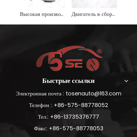
Высокая производительность 1,6 л бензинового двигателя для автомобилей Hyundai
Двигатель в сборе 1rz Длинный блок двигателя для завода Toyota Hilux VI Pickup
Быстрые ссылки
Электронная почта :
tosenauto@163.com
Телефон : +86-575-88778052
Тел.: +86-13735376777
Факс: +86-575-88778053