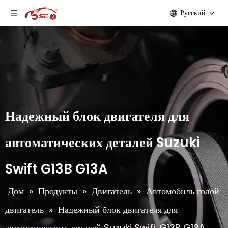
Pусский
Надежный блок двигателя для
автоматических деталей Suzuki
Swift G13B G13A
Дом
»
Продукты
»
Двигатель
»
Автомобиль голой
двигатель
»
Надежный блок двигателя для
автоматических деталей Suzuki Swift G13B G13A