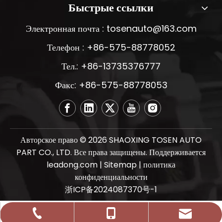
Быстрые ссылки
Электронная почта :
tosenauto@163.com
Телефон : +86-575-88778052
Тел.: +86-13735376777
Факс: +86-575-88778053
Авторское право ©
2026
SHAOXING TOSEN AUTO
PART CO., LTD. Все права защищены. Поддерживается
leadong.com
|
Sitemap
|
политика
конфиденциальности
浙ICP备2024087370号-1
tosenauto@163.com
+86-575-88778052
+86-13735376777