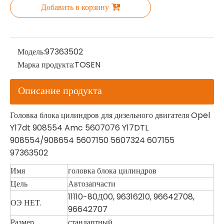
Добавить в корзину
Модель:
97363502
Марка продукта:
TOSEN
Описание продукта
Головка блока цилиндров для дизельного двигателя Opel
Y17dt 908554 Amc 5607076 Y17DTL
908554/908654 5607150 5607324 607155
97363502
Имя
головка блока цилиндров
Цель
Автозапчасти
11110-80Д00, 96316210, 96642708,
ОЭ НЕТ.
96642707
Размер
стандартный