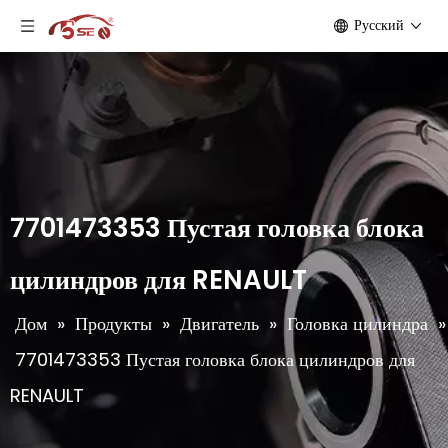
Pусский
7701473353 Пустая головка блока
цилиндров для RENAULT
Дом
»
Продукты
»
Двигатель
»
Головка цилиндра
»
7701473353 Пустая головка блока цилиндров для
RENAULT