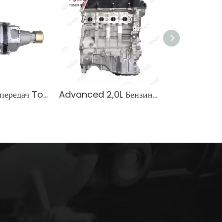
Для коробки передач Toyota Hiace 3L OEM 33030-OW641
Advanced 2,0L Бензиновый двигатель G4FG для седанов Hyundai