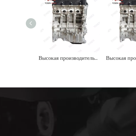
Высокая производительность 1,6 л бензинового двигателя для автомобилей Hyundai