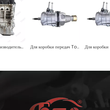
Высокая производительность 1,6 л бензинового двигателя для автомобилей Hyundai
Для коробки передач Toyota Hiace 3L OEM 33030-OW641