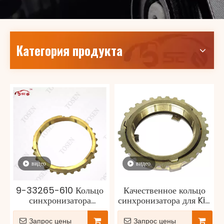
Категория продукта
видео
видео
9-33265-610 Кольцо
Качественное кольцо
синхронизатора
синхронизатора для Kia
коробки передач для
Forte 1.6L 2.0L (OEM
ISUZU 4JA1
97701-2F031)
Запрос цены
Запрос цены