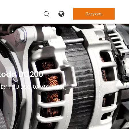
Получить
цену
Skoda DQ200
ЭБУ TCU DSG 0AM927769F,