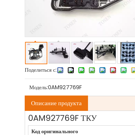
Поделиться с:
Модель:
0AM927769F
Описание продукта
0AM927769F ТКУ
Код оригинального