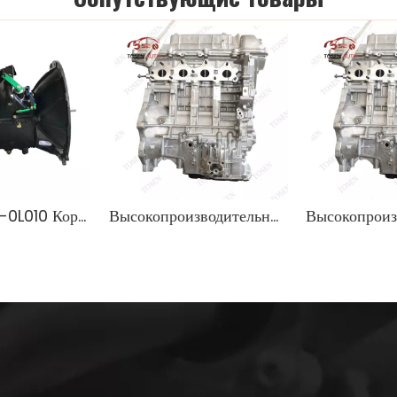
OEM 33030-0L010 Коробка передач для грузовика NPR | 100% проверенная на заводе трансмиссия для тяжелых условий эксплуатации
Высокопроизводительный двигатель Hyundai G4FJ для продажи надежный эффект