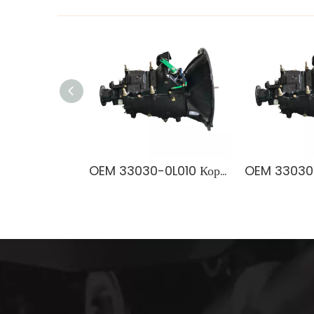
OEM 33030-0L010 Коробка передач для грузовика NPR | 100% проверенная на заводе трансмиссия для тяжелых условий эксплуатации