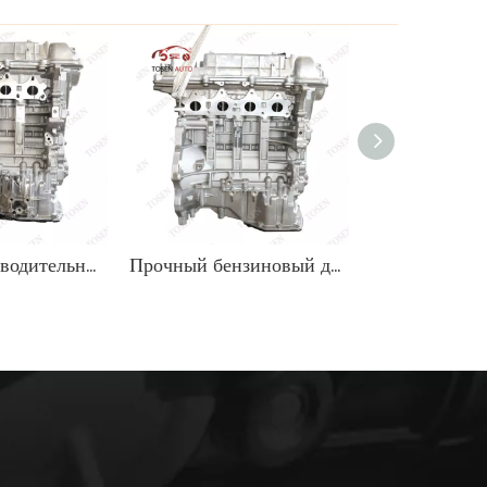
Высокопроизводительный двигатель Hyundai G4FJ для продажи надежный эффект
Прочный бензиновый двигатель 1,8 л для внедорожников Hyundai