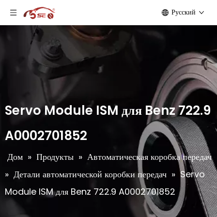
Pусский
Servo Module ISM для Benz 722.9
A0002701852
Дом
»
Продукты
»
Автоматическая коробка передач
»
Детали автоматической коробки передач
»
Servo
Module ISM для Benz 722.9 A0002701852