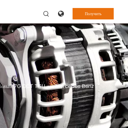
Получить
цену
овый 7G DCT TCU для Mercedes Benz