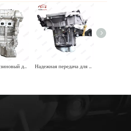
Прочный бензиновый двигатель 1,8 л для внедорожников Hyundai
Надежная передача для ZNA Succe 1.6L C00178003