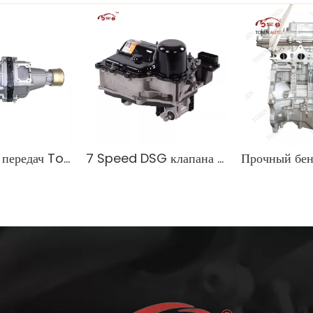
Для коробки передач Toyota Hiace 3L OEM 33030-OW641
7 Speed ​​DSG клапана для VW Audi 0AM325065S