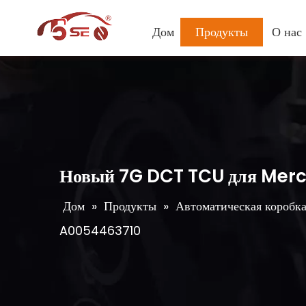
Дом
Продукты
О нас
Новый 7G DCT TCU для Mer
Дом
»
Продукты
»
Автоматическая коробка
A0054463710