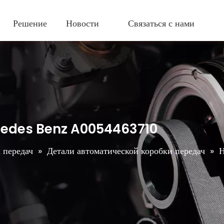
Решение
Новости
Связаться с нами
cedes Benz A0054463710
 передач
»
Детали автоматической коробки передач
»
Н