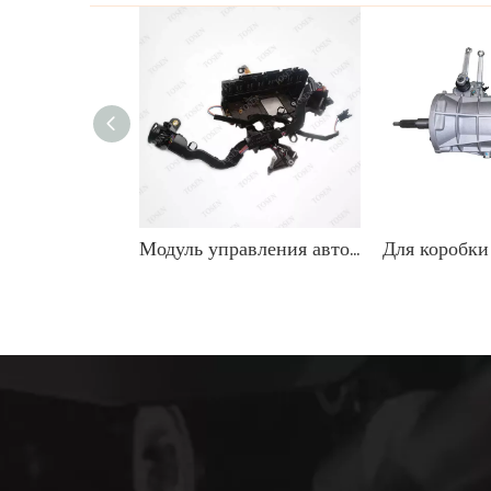
Модуль управления автоматической коробкой передач 8HP55 0BK TCU TCM 0260550080 для Audi A8 S8 D4 4H