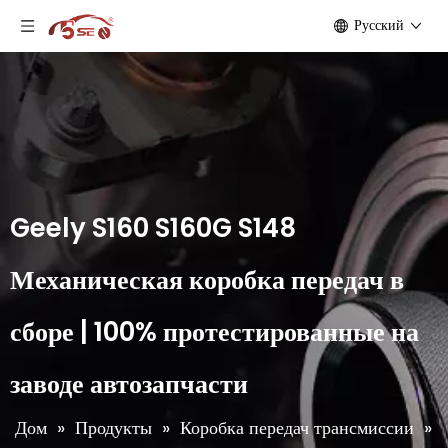
Pусский
Geely S160 S160G S148
Механическая коробка передач в
сборе | 100% протестированные на
заводе автозапчасти
Дом
»
Продукты
»
Коробка передач трансмиссии
»